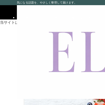
気になる話題を、やさしく整理して届けます。
Home
ライフスタイル
AboutUs
Sitemap
Contac
当サイトは海外在住者に向けて発信しています。
ホーム
ビューティ
大人ニキビに効く栄養素
2020
7/01
かり！
ビューティ
2020年7月1日