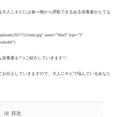
は大人ニキビには食べ物から摂取できるある栄養素がとても
t/uploads/2017/12/mari.jpg” name=”MarI” type=”l”
”edeeb0″]
な栄養素を7つご紹介していきます♡
てお伝えしていきますので、大人ニキビで悩んでいるあなた
目次