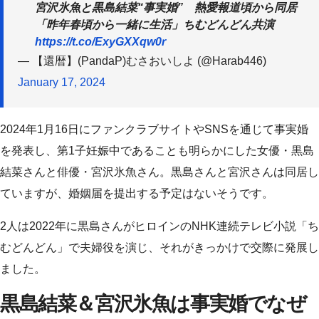
宮沢氷魚と黒島結菜“事実婚” 熱愛報道頃から同居
「昨年春頃から一緒に生活」ちむどんどん共演
https://t.co/ExyGXXqw0r
— 【還暦】(PandaP)むさおいしよ (@Harab446)
January 17, 2024
2024年1月16日にファンクラブサイトやSNSを通じて事実婚
を発表し、第1子妊娠中であることも明らかにした女優・黒島
結菜さんと俳優・宮沢氷魚さん。黒島さんと宮沢さんは同居し
ていますが、婚姻届を提出する予定はないそうです。
2人は2022年に黒島さんがヒロインのNHK連続テレビ小説「ち
むどんどん」で夫婦役を演じ、それがきっかけで交際に発展し
ました。
黒島結菜＆宮沢氷魚は事実婚でなぜ