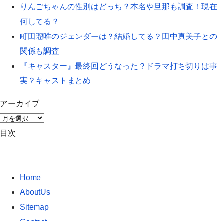
りんごちゃんの性別はどっち？本名や旦那も調査！現在
何してる？
町田瑠唯のジェンダーは？結婚してる？田中真美子との
関係も調査
『キャスター』最終回どうなった？ドラマ打ち切りは事
実？キャストまとめ
アーカイブ
ア
ー
目次
カ
イ
ブ
Home
AboutUs
Sitemap