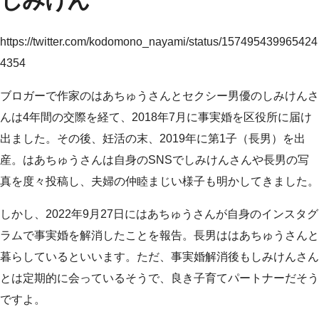
しみけん
https://twitter.com/kodomono_nayami/status/157495439965424
4354
ブロガーで作家のはあちゅうさんとセクシー男優のしみけんさ
んは4年間の交際を経て、2018年7月に事実婚を区役所に届け
出ました。その後、妊活の末、2019年に第1子（長男）を出
産。はあちゅうさんは自身のSNSでしみけんさんや長男の写
真を度々投稿し、夫婦の仲睦まじい様子も明かしてきました。
しかし、2022年9月27日にはあちゅうさんが自身のインスタグ
ラムで事実婚を解消したことを報告。長男ははあちゅうさんと
暮らしているといいます。ただ、事実婚解消後もしみけんさん
とは定期的に会っているそうで、良き子育てパートナーだそう
ですよ。