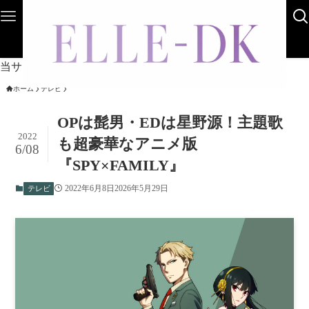
Home
ライフスタイル
AboutUs
Sitemap
Contact
当サイトは海外在住者に向けて発信しています。
ホーム
テレビ
OPは髭男・EDは星野源！主題歌
2022
も超豪華なアニメ版
6/08
『SPY×FAMILY』
2022年6月8日
2026年5月29日
テレビ