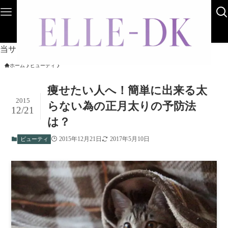
Home
ライフスタイル
AboutUs
Sitemap
Contact
当サイトは海外在住者に向けて発信しています。
ホーム
ビューティ
痩せたい人へ！簡単に出来る太
2015
らない為の正月太りの予防法
12/21
は？
2015年12月21日
2017年5月10日
ビューティ