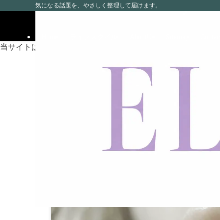
気になる話題を、やさしく整理して届けます。
Home
ライフスタイル
AboutUs
Sitemap
Contac
当サイトは海外在住者に向けて発信しています。
ホーム
ビューティ
朝に目立つ”ほうれい線
2017
1/28
薄くなる？
2017年1月28日
2026年2月3日
ビューティ