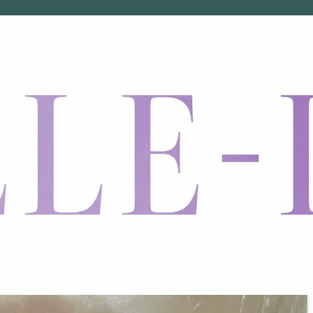
t
”を消す方法！朝晩の「ひと手間ケア」で