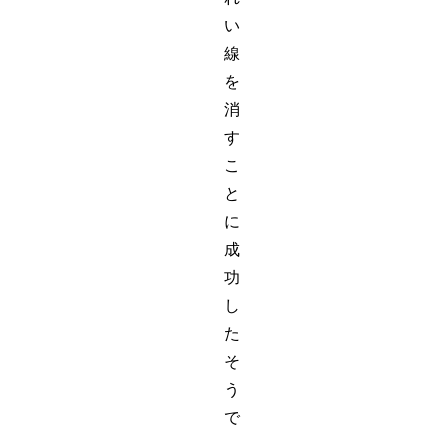
い
線
を
消
す
こ
と
に
成
功
し
た
そ
う
で
、