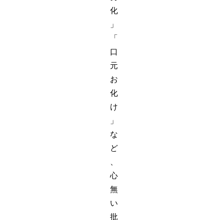
化
」
「
口
元
お
化
け
」
な
ど
、
心
無
い
批