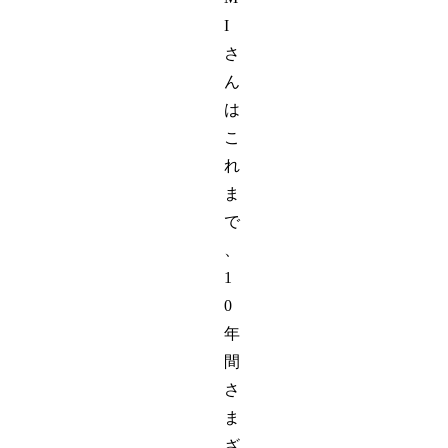
I
さ
ん
は
こ
れ
ま
で
、
1
0
年
間
さ
ま
ざ