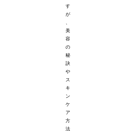
す
が
、
美
容
の
秘
訣
や
ス
キ
ン
ケ
ア
方
法