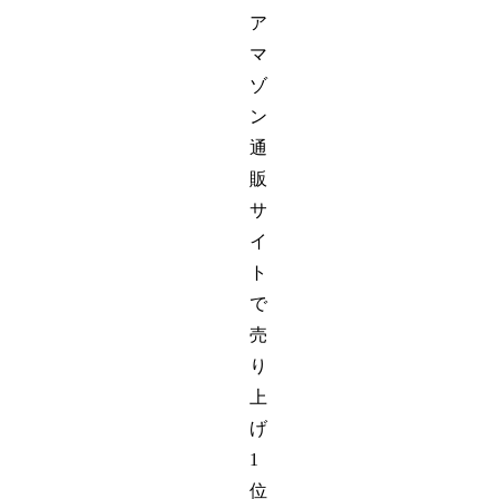
ア
マ
ゾ
ン
通
販
サ
イ
ト
で
売
り
上
げ
1
位