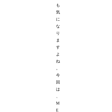
も
気
に
な
り
ま
す
よ
ね
。
今
回
は
、
M
E