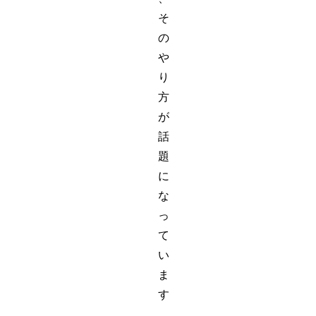
そ
の
や
り
方
が
話
題
に
な
っ
て
い
ま
す
。