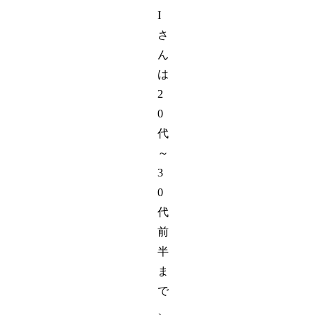
I
さ
ん
は
2
0
代
～
3
0
代
前
半
ま
で
、