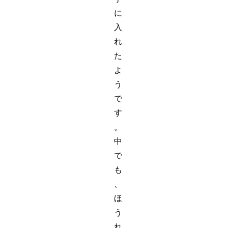
に
入
れ
た
よ
う
で
す
。
中
で
も
、
ほ
う
れ