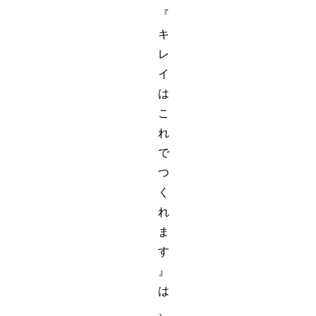
『
キ
レ
イ
は
こ
れ
で
つ
く
れ
ま
す
』
は
、