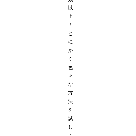
以
上
！
と
に
か
く
色
々
な
方
法
を
試
し
て