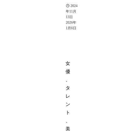
ィ
2024
年11月
13日
2026年
1月6日
女
優
、
タ
レ
ン
ト
、
美