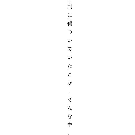
判
に
傷
つ
い
て
い
た
と
か
。
そ
ん
な
中
、