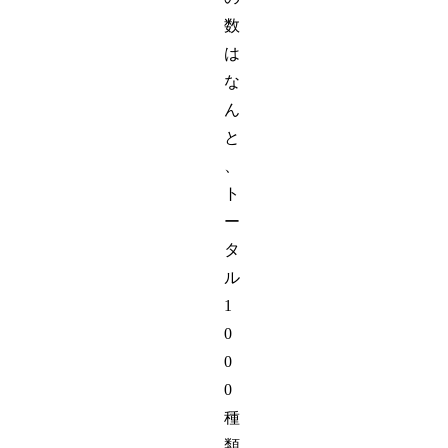
数
は
な
ん
と
、
ト
ー
タ
ル
1
0
0
0
種
類