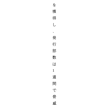
を
獲
得
し
、
発
行
部
数
は
1
週
間
で
脅
威