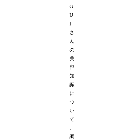
G
U
I
さ
ん
の
美
容
知
識
に
つ
い
て
、
調