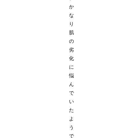
か
な
り
肌
の
劣
化
に
悩
ん
で
い
た
よ
う
で