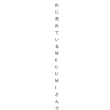
れ
に
売
れ
て
い
る
M
E
G
U
M
I
さ
ん
で