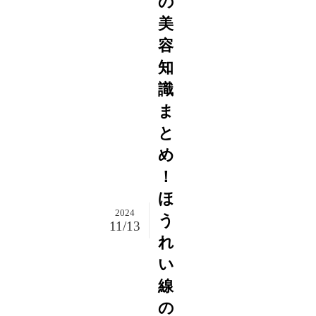
の
美
容
知
識
ま
と
め
！
ほ
2024
う
11/13
れ
い
線
の