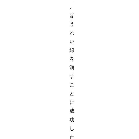
、
ほ
う
れ
い
線
を
消
す
こ
と
に
成
功
し
た