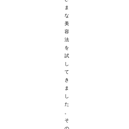
ま
な
美
容
法
を
試
し
て
き
ま
し
た
。
そ
の