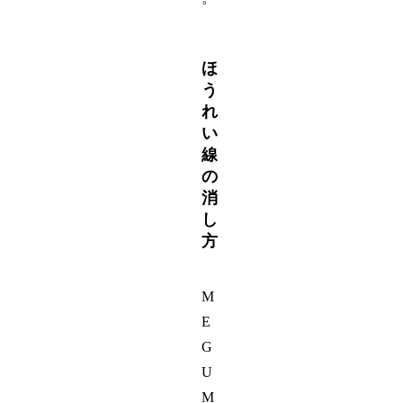
ほ
う
れ
い
線
の
消
し
方
M
E
G
U
M