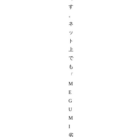
す
。
ネ
ッ
ト
上
で
も
「
M
E
G
U
M
I
劣