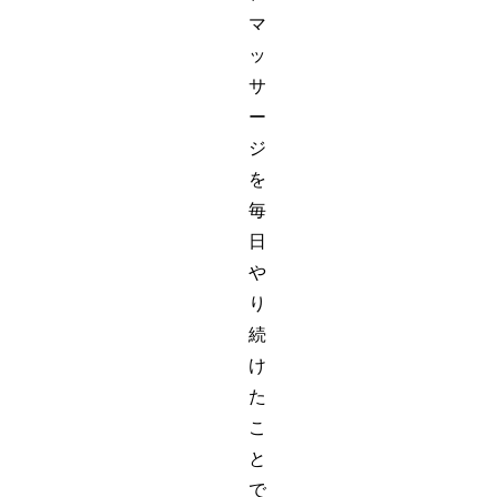
マ
ッ
サ
ー
ジ
を
毎
日
や
り
続
け
た
こ
と
で