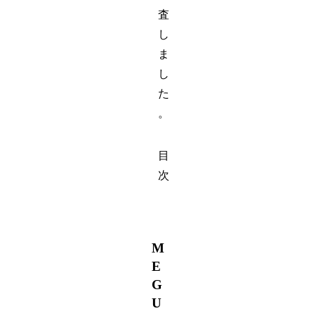
査
し
ま
し
た
。
目
次
M
E
G
U