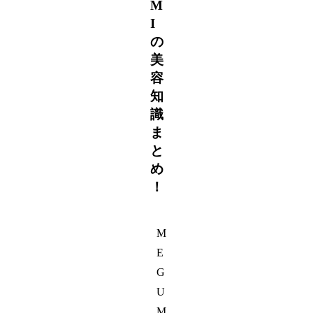
M
I
の
美
容
知
識
ま
と
め
！
M
E
G
U
M