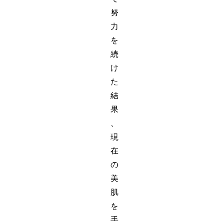
努
力
を
続
け
た
結
果
、
現
在
の
美
肌
を
手