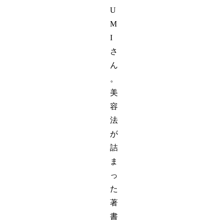
U
M
I
さ
ん
。
美
容
法
が
詰
ま
っ
た
著
書