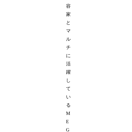
容
家
と
マ
ル
チ
に
活
躍
し
て
い
る
M
E
G