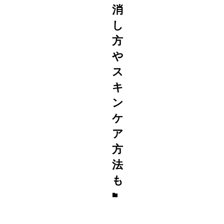
消
し
方
や
ス
キ
ン
ケ
ア
方
法
も
ビ
ュ
ー
テ