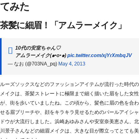
てみた
茶髪に細眉！「アムラーメイク」
10代の安室ちゃん♡
アムラーメイク(๑•o•๑)
pic.twitter.com/xjYrXmbqJV
— なお (@703NA_pq)
May 4, 2013
ルーズソックスなどのファッションアイテムが流行った時代の
メイクは、茶髪ストレートに極限まで細く描いた眉をした女性
が、街を歩いていましたね。この頃から、髪色に眉の色を合わ
せる眉ブリーチや、顔をキラキラ見せるためのパールアイシャ
ドウが大流行しました。浜崎あゆみさんや安室奈美恵さん、北
川景子さんなどの細眉メイクは、大きな目が際立ってとても美