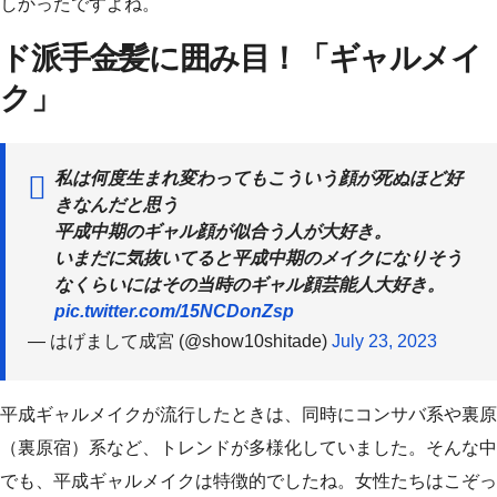
しかったですよね。
ド派手金髪に囲み目！「ギャルメイ
ク」
私は何度生まれ変わってもこういう顔が死ぬほど好
きなんだと思う
平成中期のギャル顔が似合う人が大好き。
いまだに気抜いてると平成中期のメイクになりそう
なくらいにはその当時のギャル顔芸能人大好き。
pic.twitter.com/15NCDonZsp
— はげまして成宮 (@show10shitade)
July 23, 2023
平成ギャルメイクが流行したときは、同時にコンサバ系や裏原
（裏原宿）系など、トレンドが多様化していました。そんな中
でも、平成ギャルメイクは特徴的でしたね。女性たちはこぞっ