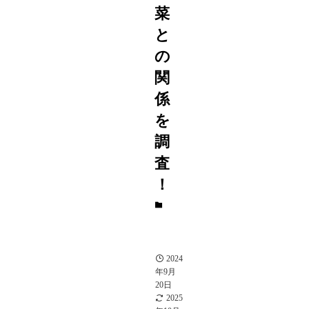
菜
と
の
関
係
を
調
査
！
恋
愛
＆
結
婚
2024
年9月
20日
2025