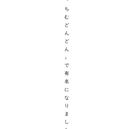
『
ち
む
ど
ん
ど
ん
』
で
有
名
に
な
り
ま
し