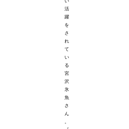
い
活
躍
を
さ
れ
て
い
る
宮
沢
氷
魚
さ
ん
。