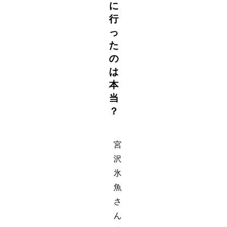
に
行
っ
た
の
は
本
当
？
宮
沢
氷
魚
さ
ん