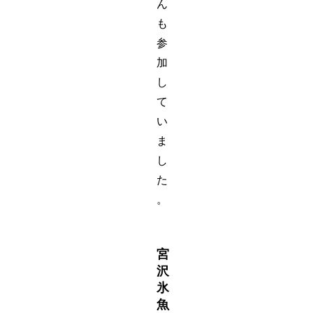
ん
も
参
加
し
て
い
ま
し
た
。
宮
沢
氷
魚