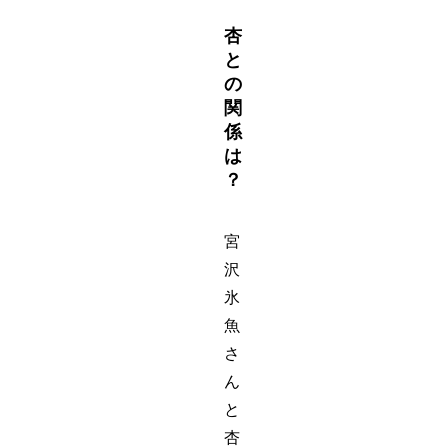
杏
と
の
関
係
は
？
宮
沢
氷
魚
さ
ん
と
杏