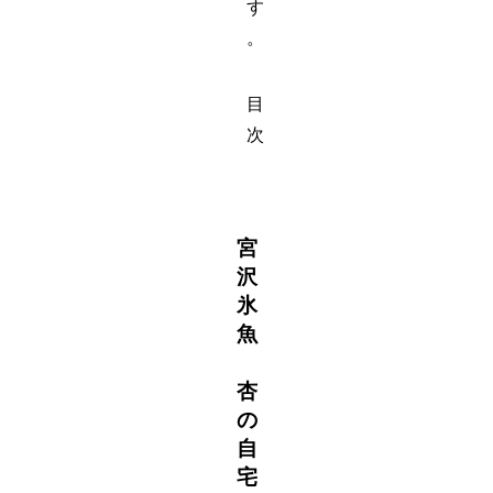
す
。
目
次
宮
沢
氷
魚
杏
の
自
宅