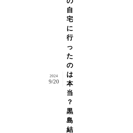
の
自
宅
に
行
っ
た
の
は
2024
9/20
本
当
？
黒
島
結