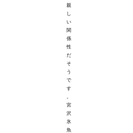
親
し
い
関
係
性
だ
そ
う
で
す
。
宮
沢
氷
魚