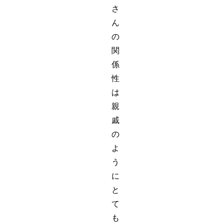
さ
ん
の
関
係
性
は
親
戚
の
よ
う
に
と
て
も