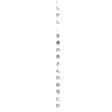
。
し
か
し
、
女
優
の
杏
さ
ん
の
自
宅
に
行