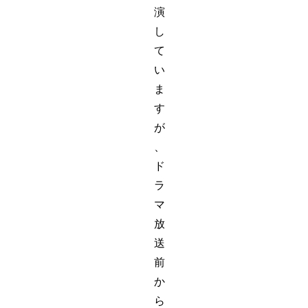
演
し
て
い
ま
す
が
、
ド
ラ
マ
放
送
前
か
ら