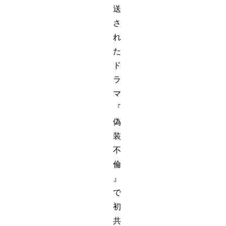
送
さ
れ
た
ド
ラ
マ
『
偽
装
不
倫
』
で
初
共