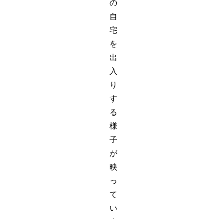
の
自
宅
を
出
入
り
す
る
様
子
が
映
っ
て
い