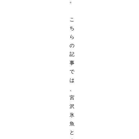
。
こ
ち
ら
の
記
事
で
は
、
宮
沢
氷
魚
と