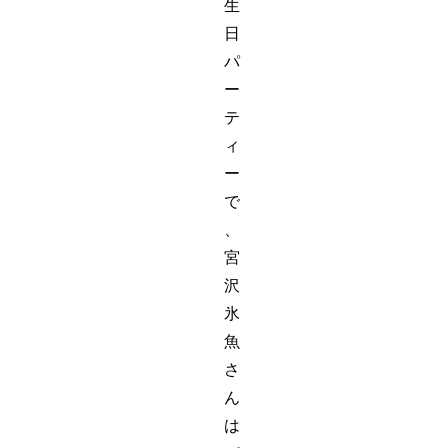
生
日
パ
ー
テ
ィ
ー
で
、
宮
沢
氷
魚
さ
ん
は