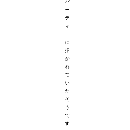
パ
ー
テ
ィ
ー
に
招
か
れ
て
い
た
そ
う
で
す