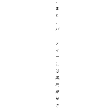
。
ま
た
、
パ
ー
テ
ィ
ー
に
は
黒
島
結
菜
さ