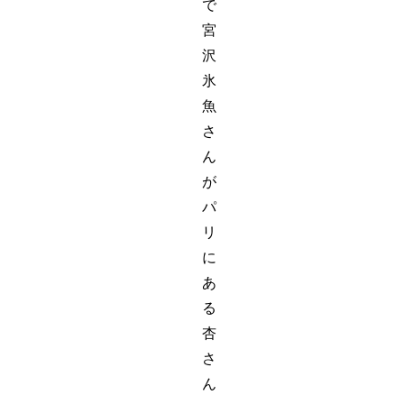
で
宮
沢
氷
魚
さ
ん
が
パ
リ
に
あ
る
杏
さ
ん