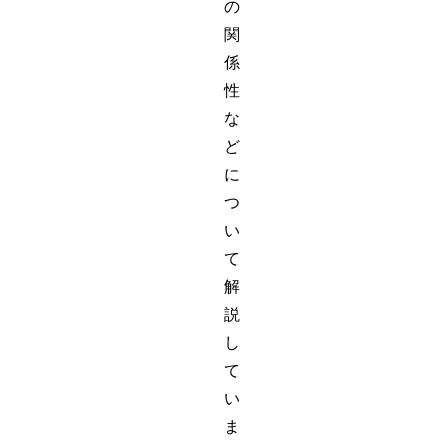
の
関
係
性
な
ど
に
つ
い
て
解
説
し
て
い
ま