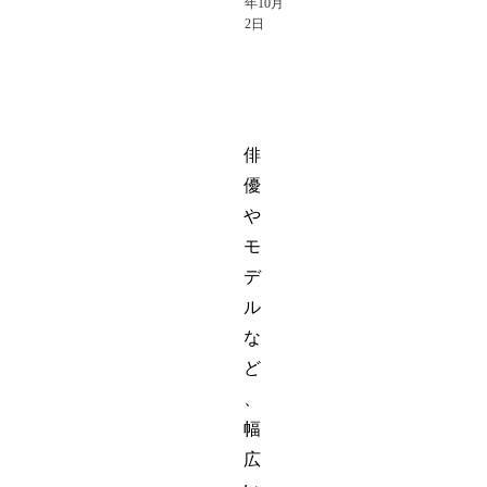
年10月
2日
俳
優
や
モ
デ
ル
な
ど
、
幅
広