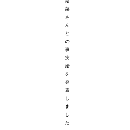
結
菜
さ
ん
と
の
事
実
婚
を
発
表
し
ま
し
た