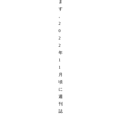
ま
す
。
2
0
2
2
年
1
1
月
頃
に
週
刊
誌