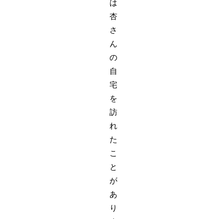
は
杏
さ
ん
の
自
宅
を
訪
れ
た
こ
と
が
あ
り