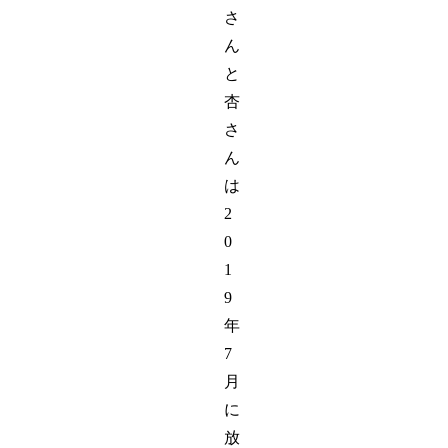
さ
ん
と
杏
さ
ん
は
2
0
1
9
年
7
月
に
放