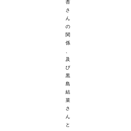
杏
さ
ん
の
関
係
、
及
び
黒
島
結
菜
さ
ん
と