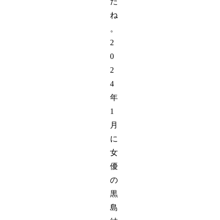
た
ね
。
2
0
2
4
年
1
月
に
女
優
の
黒
島