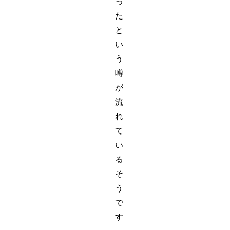
っ
た
と
い
う
噂
が
流
れ
て
い
る
そ
う
で
す