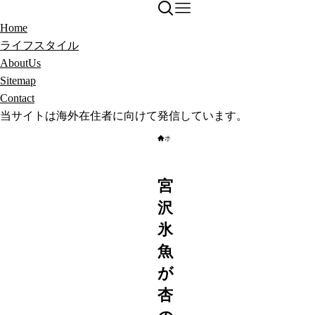
Home
ライフスタイル
AboutUs
Sitemap
Contact
当サイトは海外在住者に向けて発信しています。
ホーム
恋愛＆結婚
宮
沢
氷
魚
が
杏