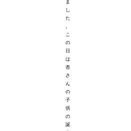
ま
し
た
。
こ
の
日
は
杏
さ
ん
の
子
供
の
誕