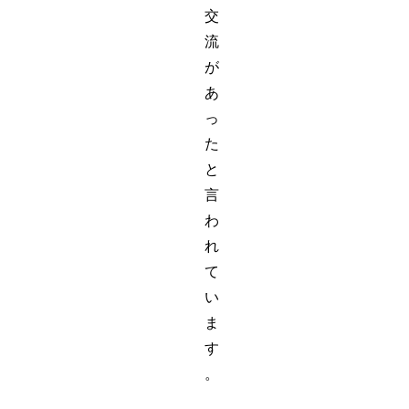
交
流
が
あ
っ
た
と
言
わ
れ
て
い
ま
す
。