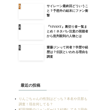
サイレーン最終回どういうこ
と？予想外の結末にファン衝
撃
『VIVANT』裏切り者一覧ま
とめ！ネタバレ注意の視聴者
から批判殺到の人物とは
齋藤ジンって何者？学歴や経
歴は？伝説といわれる理由を
調査
最近の投稿
りんごちゃんの性別はどっち？本名や旦那も
調査！現在何してる？
町田瑠唯のジェンダーは？結婚してる？田中