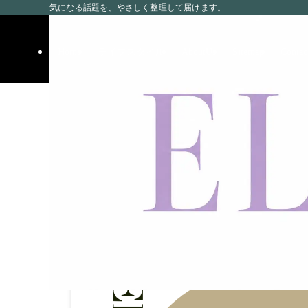
気になる話題を、やさしく整理して届けます。
Home
ライフスタイル
AboutUs
Sitemap
Contac
ホーム
テレビ
『山田太郎ものがたり』
2026
5/08
在も調査
2026年5月8日
2026年5月29日
テレビ