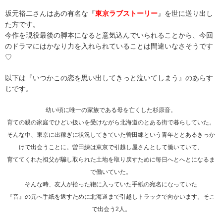
坂元裕二さんはあの有名な『
東京ラブストーリー
』を世に送り出し
た方です。
今作を現役最後の脚本になると意気込んでいられることから、今回
のドラマにはかなり力を入れられていることは間違いなさそうです
♡
以下は『いつかこの恋を思い出してきっと泣いてしまう』のあらす
じです。
幼い頃に唯一の家族である母を亡くした杉原音。
育ての親の家庭でひどい扱いを受けながら北海道のとある街で暮らしていた。
そんな中、東京に出稼ぎに状況してきていた曽田練という青年ととあるきっか
けで出会うことに。曽田練は東京で引越し屋さんとして働いていて、
育ててくれた祖父が騙し取られた土地を取り戻すために毎日へとへとになるま
で働いていた。
そんな時、友人が拾った鞄に入っていた手紙の宛名になっていた
『音』の元へ手紙を返すために北海道まで引越しトラックで向かいます。そこ
で出会う2人。