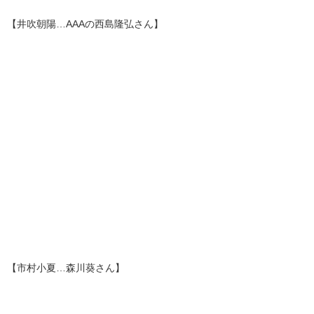
【井吹朝陽…AAAの西島隆弘さん】
【市村小夏…森川葵さん】