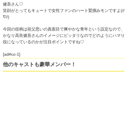
健吾さん♡
笑顔がとってもキュートで女性ファンのハート鷲掴みモンですよ(//
∇//)
今回の役柄は祖父思いの真面目で爽やかな青年という設定なので、
かなり高良健吾さんのイメージにピッタリなのでどのようにハマり
役になっているのかが注目ポイントですね♡
[ad#co-1]
他のキャストも豪華メンバー！