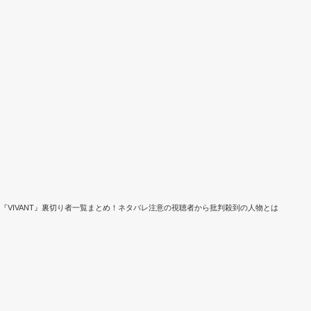
『VIVANT』裏切り者一覧まとめ！ネタバレ注意の視聴者から批判殺到の人物とは