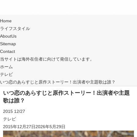
Home
Home
ライフスタイル
ライフスタイル
AboutUs
AboutUs
Sitemap
Sitemap
Contact
Contact
当サイトは海外在住者に向けて発信しています。
ホーム
Home
テレビ
ライフスタイル
いつ恋のあらすじと原作ストーリー！出演者や主題歌は誰？
AboutUs
Sitemap
いつ恋のあらすじと原作ストーリー！出演者や主題
Contact
歌は誰？
2015
12/27
テレビ
2015年12月27日
2026年5月29日