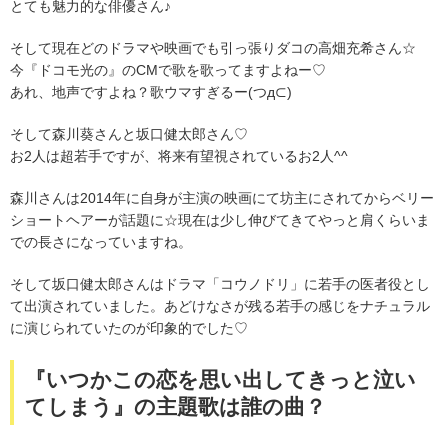
とても魅力的な俳優さん♪
そして現在どのドラマや映画でも引っ張りダコの高畑充希さん☆
今『ドコモ光の』のCMで歌を歌ってますよねー♡
あれ、地声ですよね？歌ウマすぎるー(つд⊂)
そして森川葵さんと坂口健太郎さん♡
お2人は超若手ですが、将来有望視されているお2人^^
森川さんは2014年に自身が主演の映画にて坊主にされてからベリー
ショートヘアーが話題に☆現在は少し伸びてきてやっと肩くらいま
での長さになっていますね。
そして坂口健太郎さんはドラマ「コウノドリ」に若手の医者役とし
て出演されていました。あどけなさが残る若手の感じをナチュラル
に演じられていたのが印象的でした♡
『いつかこの恋を思い出してきっと泣い
てしまう』の主題歌は誰の曲？