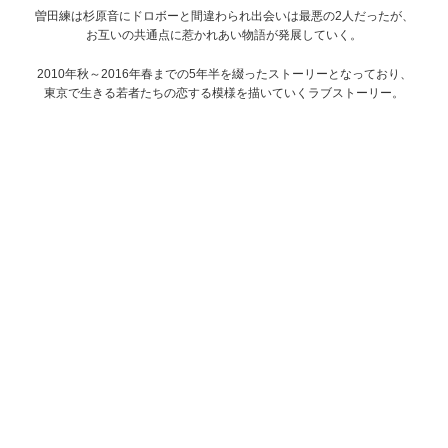
曽田練は杉原音にドロボーと間違わられ出会いは最悪の2人だったが、
お互いの共通点に惹かれあい物語が発展していく。
2010年秋～2016年春までの5年半を綴ったストーリーとなっており、
東京で生きる若者たちの恋する模様を描いていくラブストーリー。